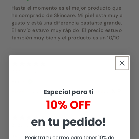
Hasta el momento es el mejor producto que
he comprado de Skincare. Mi piel está muy a
gusto y está una diferencia bastante grande.
El envío estuvo muy rápido. El precio estuvo
también muy bien y el producto es un 10/10
2025-11-15
Edith
Especial para ti
Excelentes productos ✨ Recomendable 🫰🏼
10% OFF
en tu pedido!
2025-03-19
Sofia
Registra tu correo para tener 10% de