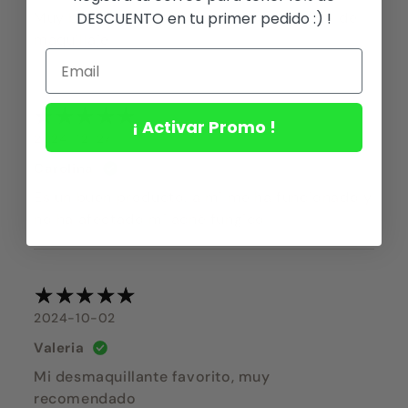
Muy buen producto para quitar todo tipo de
DESCUENTO en tu primer pedido :) !
maquillaje
¡ Activar Promo !
2024-12-27
Carolina
Es un buen producto, a mi me ha funcionado y
no ha afectado mi acné fungico
2024-10-02
Valeria
Mi desmaquillante favorito, muy
recomendado