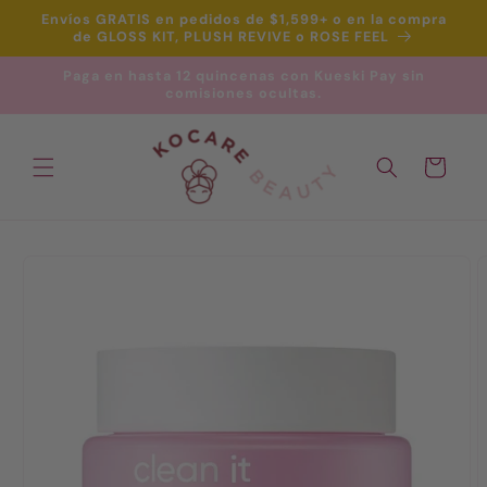
Ir
Envíos GRATIS en pedidos de $1,599+ o en la compra
directamente
de GLOSS KIT, PLUSH REVIVE o ROSE FEEL
al contenido
Paga en hasta 12 quincenas con Kueski Pay sin
comisiones ocultas.
Carrito
Ir
directamente
a la
información
del producto