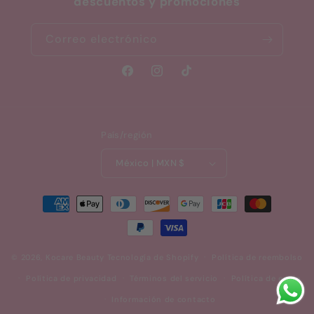
descuentos y promociones
Correo electrónico
Facebook
Instagram
TikTok
País/región
México | MXN $
Formas
de
pago
© 2026,
Kocare Beauty
Tecnología de Shopify
Política de reembolso
Política de privacidad
Términos del servicio
Política de envío
Información de contacto