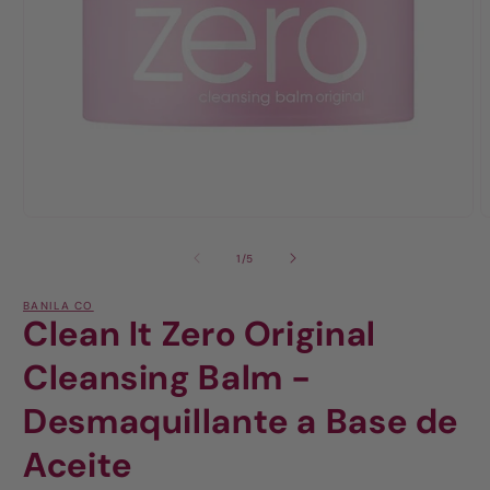
de
1
/
5
BANILA CO
Clean It Zero Original
Cleansing Balm -
Desmaquillante a Base de
Aceite