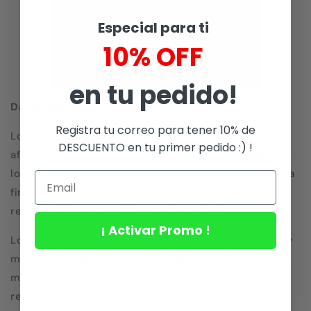
Especial para ti
10% OFF
en tu pedido!
Daños por el sol
Registra tu correo para tener 10% de
Los rayos UV pueden destruir el colágeno en la piel
DESCUENTO en tu primer pedido :) !
afectando la firmeza y volumen de la piel. Dado que
los poros ya no están soportados por una estructura
firme, su tama
ñ
o incrementa. Para evitar esto te
recomendamos usar bloqueador a diario.
¡ Activar Promo !
Los poros son una parte vital de nuestra piel, no hay
manera de deshacernos de ellos pero si hay como
minimizar su apariencia o revertir el daño causado
regresarlos a su tamaño original.