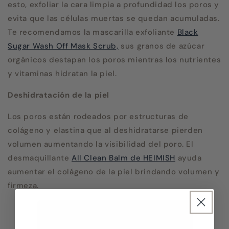
esto, exfoliar la cara limpia a profundidad los poros y
evita que las células muertas se quedan acumuladas.
Te recomendamos la mascarilla exfoliante
Black
Sugar Wash Off Mask Scrub,
sus granos de azúcar
orgánicos destapan los poros mientras los nutrientes
y vitaminas hidratan la piel.
Deshidratación de la piel
Los poros están rodeados por estructuras de
colágeno y elastina que al deshidratarse pierden
volumen aumentando la visibilidad del poro. El
desmaquillante
All Clean Balm de HEIMISH
ayuda
aumentar el colágeno de la piel brindando volumen y
firmeza.