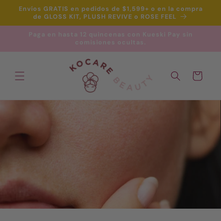
Ir
Envíos GRATIS en pedidos de $1,599+ o en la compra
directamente
de GLOSS KIT, PLUSH REVIVE o ROSE FEEL
al contenido
Paga en hasta 12 quincenas con Kueski Pay sin
comisiones ocultas.
Carrito