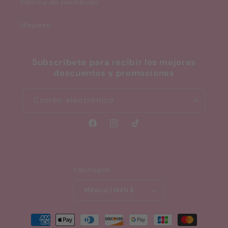
Política de reembolso
Mayoreo
Subscribete para recibir los mejores
descuentos y promociones
Correo electrónico
Facebook
Instagram
TikTok
País/región
México | MXN $
Formas