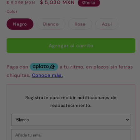
Precio
Precio
$ 5,030 MXN
$ 5,298 MXN
Oferta
habitual
de
Color
oferta
Variante
Variante
Variante
Negro
Blanco
Rosa
Azul
agotada
agotada
agotada
o
o
o
no
no
no
disponible
disponible
disponible
Agregar al carrito
Regístrate para recibir notificaciones de
reabastecimiento.