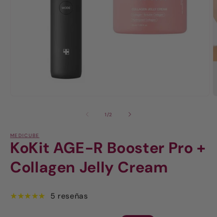
de
1
/
2
MEDICUBE
KoKit AGE-R Booster Pro +
Collagen Jelly Cream
5 reseñas