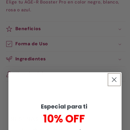
Elige tu AGE-R Booster Pro en color negro, blanco,
rosa o azul.
Beneficios
Forma de Uso
Ingredientes
Tipo de piel
Especial para ti
10% OFF
RESEÑAS
5.00