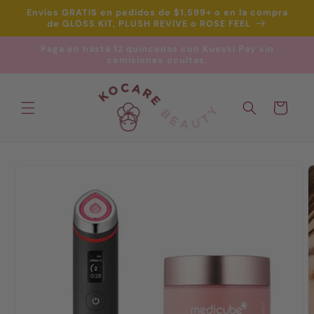
Ir
Envíos GRATIS en pedidos de $1,599+ o en la compra
directamente
de GLOSS KIT, PLUSH REVIVE o ROSE FEEL
al contenido
Paga en hasta 12 quincenas con Kueski Pay sin
comisiones ocultas.
Carrito
Ir
directamente
a la
información
del producto