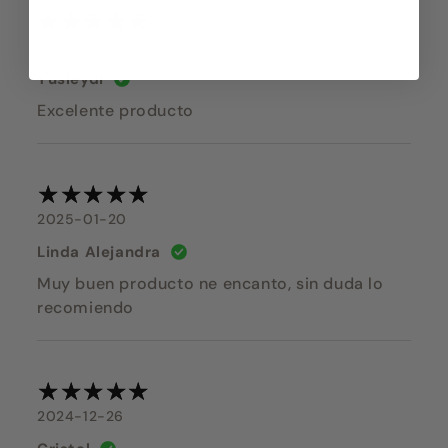
2025-06-25
Yusleydi
Excelente producto
2025-01-20
Linda Alejandra
Muy buen producto ne encanto, sin duda lo
recomiendo
2024-12-26