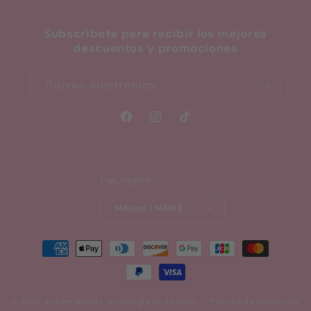
Subscribete para recibir los mejores
descuentos y promociones
Correo electrónico
Facebook
Instagram
TikTok
País/región
México | MXN $
Formas
de
pago
© 2026,
Kocare Beauty
Tecnología de Shopify
Política de reembolso