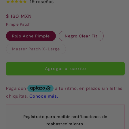
19 reseñas
Precio
$ 160 MXN
habitual
Pimple Patch
Rojo Acne Pimple
Negro Clear Fit
Variante
Master Patch X-Large
agotada
o
no
disponible
Agregar al carrito
Regístrate para recibir notificaciones de
reabastecimiento.