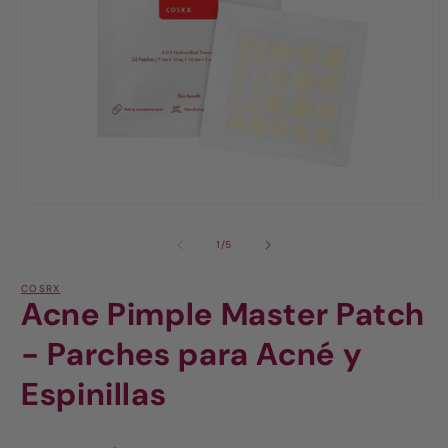
de
1
/
5
COSRX
Acne Pimple Master Patch
- Parches para Acné y
Espinillas