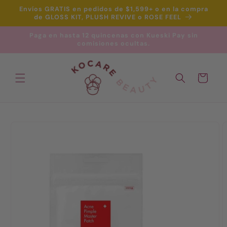
Ir
Envíos GRATIS en pedidos de $1,599+ o en la compra
directamente
de GLOSS KIT, PLUSH REVIVE o ROSE FEEL
al contenido
Paga en hasta 12 quincenas con Kueski Pay sin
comisiones ocultas.
Carrito
Ir
directamente
a la
información
del producto