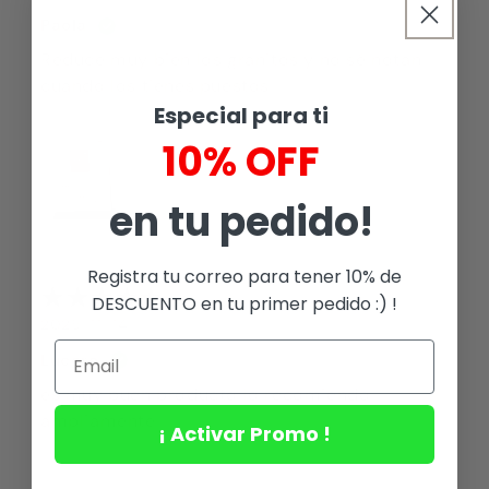
Paola
Reduce muy bien los granitos y no sé notan
cuando los tienes puestos
Especial para ti
10% OFF
en tu pedido!
Registra tu correo para tener 10% de
DESCUENTO en tu primer pedido :) !
2025-11-14
Lucero
es muy buen producto lo recomiendo
ampliamente
¡ Activar Promo !